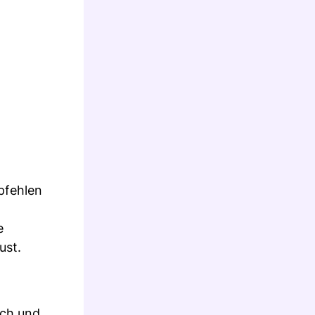
pfehlen
e
ust.
ich und