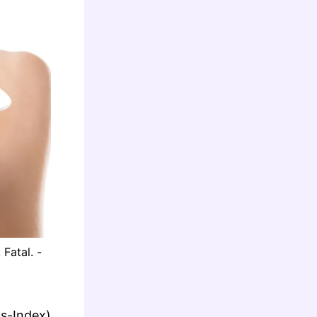
Fatal. -
s-Index),