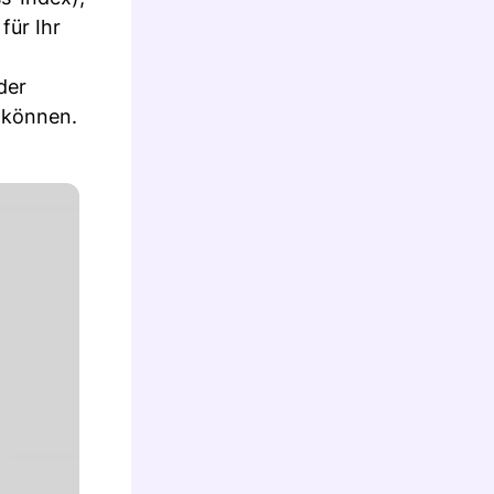
für Ihr
der
n können.