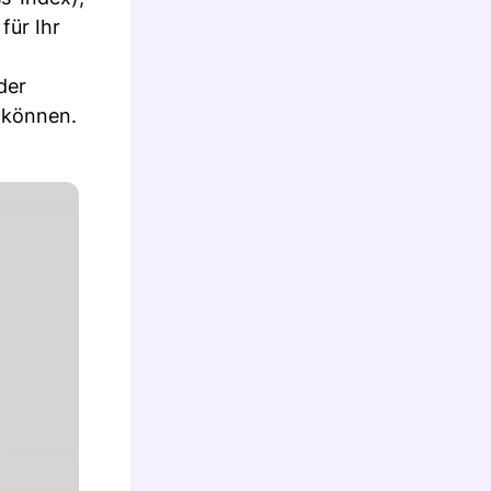
für Ihr
der
n können.