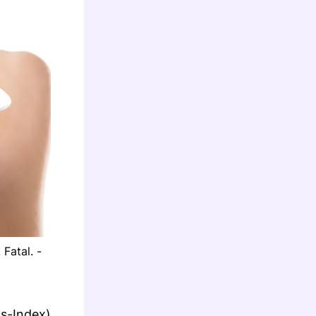
Fatal. -
s-Index),