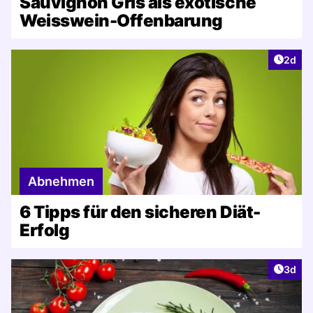
Sauvignon Gris als exotische
Weisswein-Offenbarung
Artike
2d
Abnehmen
6 Tipps für den sicheren Diät-
Erfolg
Artike
3d