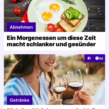
Abnehmen
Ein Morgenessen um diese Zeit
macht schlanker und gesünder
Artike
1
4d
Interaktionen
Getränke