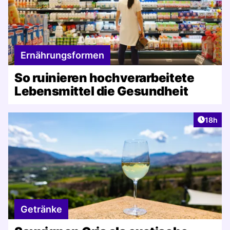
Ernährungsformen
So ruinieren hochverarbeitete
Lebensmittel die Gesundheit
Artikel
18h
Getränke