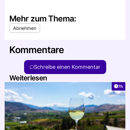
Mehr zum Thema:
Abnehmen
Kommentare
Schreibe einen Kommentar
Weiterlesen
Artike
7h