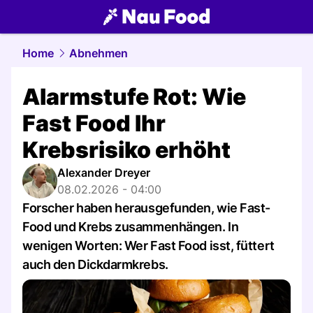
food.
NAU.ch
Home
Abnehmen
Alarmstufe Rot: Wie
Fast Food Ihr
Krebsrisiko erhöht
Alexander Dreyer
08.02.2026 - 04:00
Forscher haben herausgefunden, wie Fast-
Food und Krebs zusammenhängen. In
wenigen Worten: Wer Fast Food isst, füttert
auch den Dickdarmkrebs.