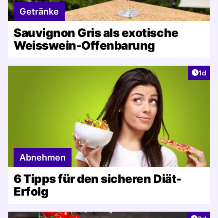
Getränke
Sauvignon Gris als exotische
Weisswein-Offenbarung
Artike
1d
Abnehmen
6 Tipps für den sicheren Diät-
Erfolg