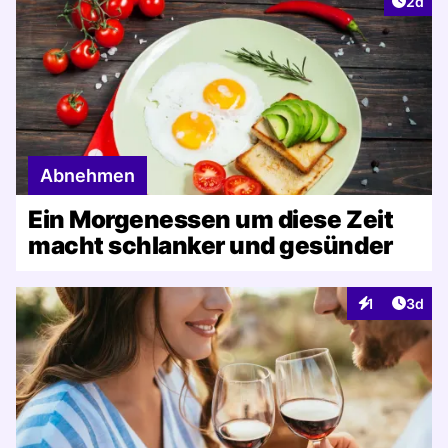
Artike
2d
Abnehmen
Ein Morgenessen um diese Zeit
macht schlanker und gesünder
Artike
1
3d
Interaktionen