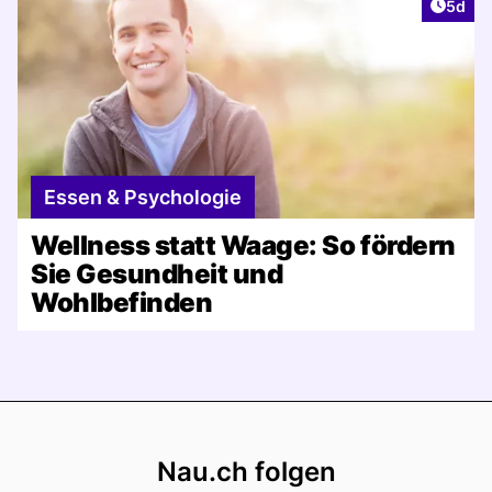
Artike
5d
Essen & Psychologie
Wellness statt Waage: So fördern
Sie Gesundheit und
Wohlbefinden
Footer
Nau.ch folgen